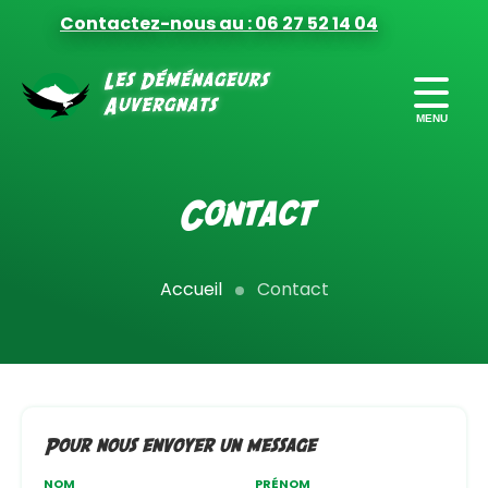
Contactez-nous au : 06 27 52 14 04
FORMULES
DE DÉMÉNAGEMENT
Contact
PRÉPARER
VOTRE DÉMÉNAGEMENT
Accueil
Contact
FINANCER
VOTRE DÉMÉNAGEMENT
MILITAIRES
DÉMÉNAGEMENT PRO
Pour nous envoyer un message
CONTACT
NOM
PRÉNOM