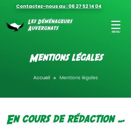
Contactez-nous au : 06 27 52 14 04
FORMULES
DE DÉMÉNAGEMENT
Mentions légales
PRÉPARER
VOTRE DÉMÉNAGEMENT
Accueil
Mentions légales
FINANCER
VOTRE DÉMÉNAGEMENT
MILITAIRES
DÉMÉNAGEMENT PRO
En cours de rédaction …
CONTACT