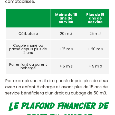
comptabilisée.
Moins de 15
Plus de 15
ans de
ans de
service
service
Célibataire
20 m
25 m
3
3
Couple marié ou
pacsé depuis plus de
+ 15 m
+ 20 m
3
3
2 ans
Par enfant ou parent
+ 5 m
+ 5 m
3
3
hébergé
Par exemple, un militaire pacsé depuis plus de deux
avec un enfant à charge et ayant plus de 15 ans de
service bénéficiera d’un droit au cubage de 50 m3.
Le plafond financier de