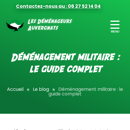
Contactez-nous au : 06 27 52 14 04
FORMULES
DE DÉMÉNAGEMENT
Déménagement militaire :
PRÉPARER
le guide complet
VOTRE DÉMÉNAGEMENT
FINANCER
Accueil
Le blog
Déménagement militaire : le
VOTRE DÉMÉNAGEMENT
guide complet
MILITAIRES
DÉMÉNAGEMENT PRO
CONTACT