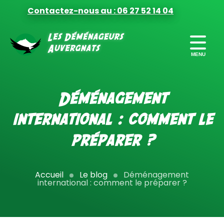
Contactez-nous au : 06 27 52 14 04
FORMULES
DE DÉMÉNAGEMENT
Déménagement
PRÉPARER
international : comment le
VOTRE DÉMÉNAGEMENT
préparer ?
FINANCER
VOTRE DÉMÉNAGEMENT
MILITAIRES
Accueil
Le blog
Déménagement
international : comment le préparer ?
DÉMÉNAGEMENT PRO
CONTACT